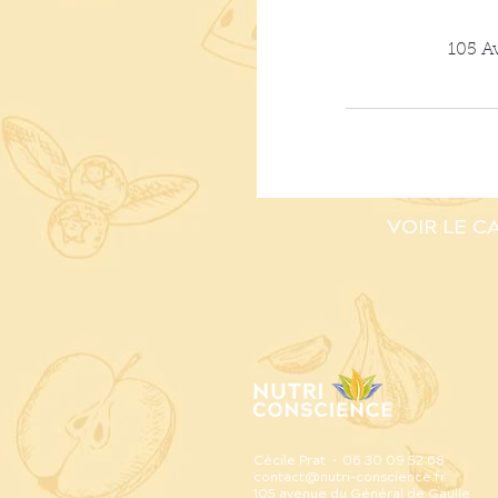
105 A
VOIR LE C
Cécile Prat • 06 30 09 52 68
contact@nutri-conscience.fr
105 avenue du Général de Gaulle