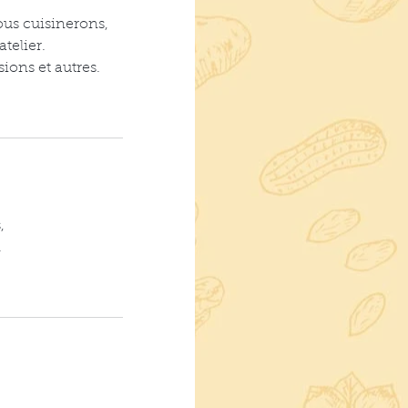
ous cuisinerons,
telier.
ions et autres.
,
.