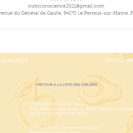
nutriconscience2021@gmail.com
venue du Général de Gaulle, 94170 Le Perreux-sur-Marne, 
OFFRIR UN
ALENDRIER
< RETOUR À LA LISTE DES ATELIERS
COACHING EN NUTRITION
ATELIERS CUISINE enfants, ados, familles, adultes
RECETTES VÉGÉTARIENNES
Mentions légales, confidentialité et CGV
Réalisation
Marianne Guetté