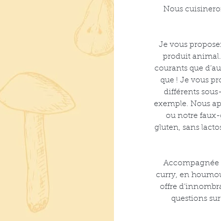
Nous cuisineron
Je vous propose
produit animal.
courants que d’au
que ! Je vous pr
différents sous
exemple. Nous app
ou notre faux-g
gluten, sans lact
Accompagnée de 
curry, en houmous
offre d’innombra
questions sur 