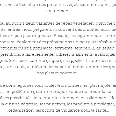
s avec délectation des protéines végétales, entre autres, p
sereinement.
rai au moins deux variantes de repas végétalien, donc ne 
 En entrée, nous préparerons souvent des crudités, aussi b
tres un peu plus originaux. Ensuite, les légumineuses seron
oposerai également des préparations un peu plus inhabituell
-produits du soja (tofu lacto-fermenté, tempeh…), du seitan,
rendrons à faire fermenter différents aliments, à fabriqu
ras (c’est bien comme ça que ça s’appelle ! ), notre levain, 
ose, sans œufs, à intégrer des super-aliments comme les gr
nos plats et pourquoi.
bons légumes sous toutes leurs formes, en plat mijoté, en 
, en poêlée, en gratin, en soupe chaude ou froide, la cuis
bles possibilités de se nourrir sainement et solidement ! J
la cuisine végétale, ses principes, les produits à privilégier, 
l’organisation, les points de vigilance pour la santé…