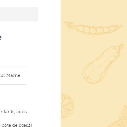
e
 sur Marne
enfants, ados.
 côte de bœuf !