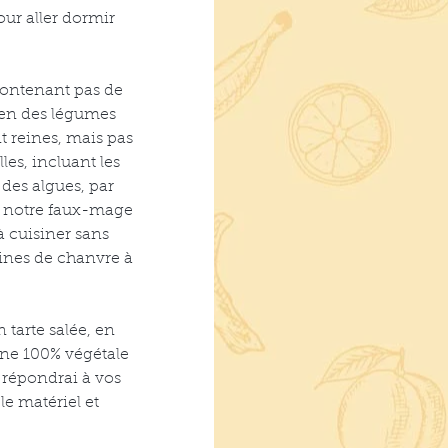
our aller dormir
contenant pas de
ien des légumes
t reines, mais pas
es, incluant les
 des algues, par
er notre faux-mage
à cuisiner sans
aines de chanvre à
tarte salée, en
ine 100% végétale
e répondrai à vos
le matériel et