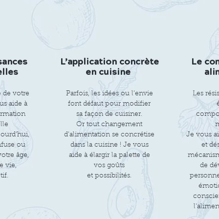
sances
L’application concrète
Le co
elles
en cuisine
ali
e de votre
Parfois, les idées ou l’envie
Les rési
s aide à
font défaut pour modifier
ormation
sa façon de cuisiner.
compor
lle
Or tout changement
m
ourd’hui,
d’alimentation se concrétise
Je vous a
nfuse ou
dans la cuisine ! Je vous
et dé
votre âge,
aide à élargir la palette de
mécanisme
 vie,
vos goûts
de dé
if.
et possibilités.
personnel
émotio
conscie
l'alimen