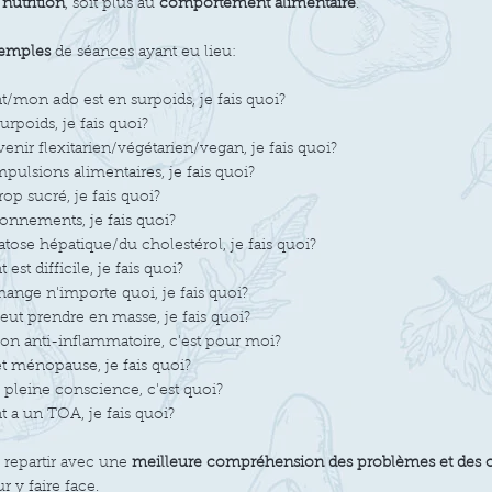
a
nutrition
, soit plus au
comportement alimentaire
.
emples
de séances ayant eu lieu:
/mon ado est en surpoids, je fais quoi?
surpoids, je fais quoi?
venir flexitarien/végétarien/vegan, je fais quoi?
mpulsions alimentaires, je fais quoi?
op sucré, je fais quoi?
llonnements, je fais quoi?
éatose hépatique/du cholestérol, je fais quoi?
est difficile, je fais quoi?
nge n'importe quoi, je fais quoi?
ut prendre en masse, je fais quoi?
tion anti-inflammatoire, c'est pour moi?
 et ménopause, je fais quoi?
pleine conscience, c'est quoi?
 a un TOA, je fais quoi?
e repartir avec une
meilleure compréhension des problèmes et des o
r y faire face.