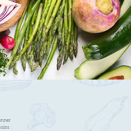
ionner
ins :​