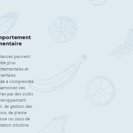
mportement
mentaire
stances peuvent
être plus
tementales et
entales.
ide à comprendre
samorcer ces
s par des outils
veloppement
, de gestion des
ns, de pleine
nce ou issus de
tation intuitive.