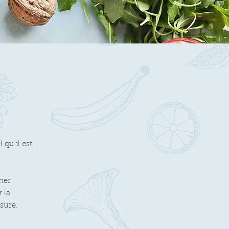
qu’il est,
ner
r la
sure.