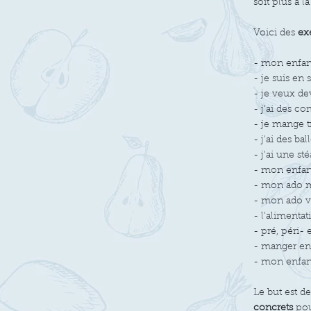
soit plus à l
Voici des
ex
- mon enfant
- je suis en 
- je veux de
- j'ai des co
- je mange tr
- j'ai des ba
- j'ai une st
- mon enfant 
- mon ado ma
- mon ado ve
- l'alimenta
- pré, péri-
- manger en 
- mon enfant
Le but est d
concrets
pou