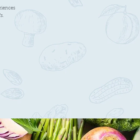
.
riences
s.