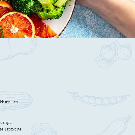
 Nutri
, un
 temps
se rapporte