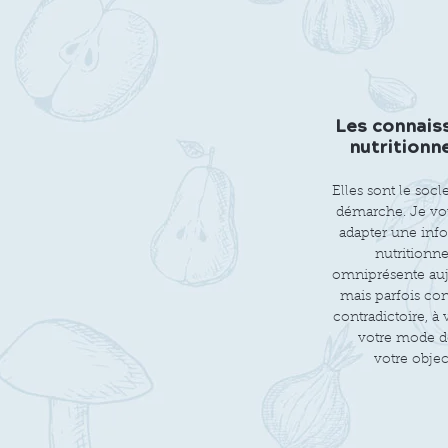
Les connais
nutritionn
Elles sont le socl
démarche. Je vou
adapter une inf
nutritionne
omniprésente auj
mais parfois co
contradictoire, à 
votre mode de
votre object