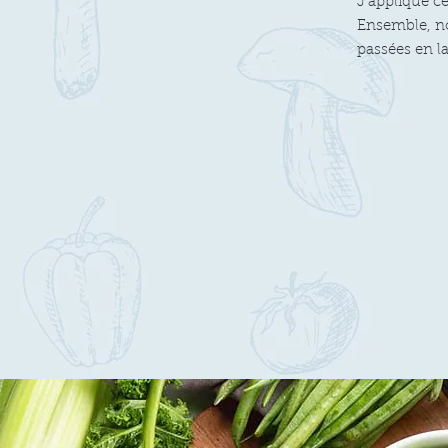
J’applique c
Ensemble, no
passées en l