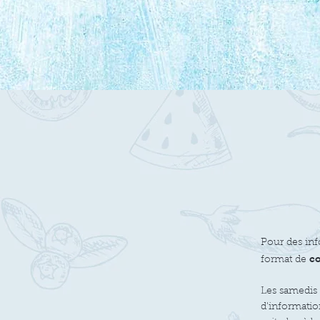
Pour des in
co
format de
Les samedis 
d'informatio