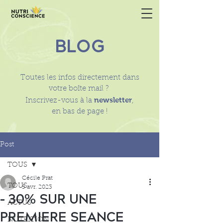
BLOG
Toutes les infos directement dans
votre boîte mail ?
newsletter
Inscrivez-vous à la
,
en bas de page !
Post
TOUS
Cécile Prat
TOUS
5 avr. 2023
- 30% SUR UNE
ACTUS
PREMIERE SEANCE
NUTRITION