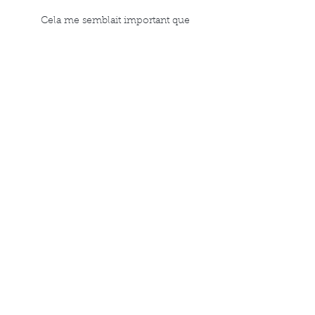
	Cela me semblait important que 
vous le sachiez, chers lecteurs : je suis 
toujours en vie et je bosse plus que jamais 
!! 
Prochaine publication... ouh la, difficile à 
dire ! Mais 
tant qu'y a d'la vie... y a 
d'l'espoir ! 
ACTUS
Commentaires
Rédigez un commentaire...