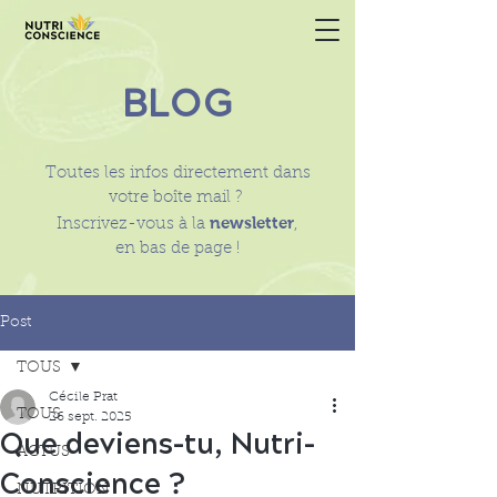
BLOG
Toutes les infos directement dans
votre boîte mail ?
newsletter
Inscrivez-vous à la
,
en bas de page !
Post
TOUS
Cécile Prat
TOUS
26 sept. 2025
Que deviens-tu, Nutri-
ACTUS
Conscience ?
NUTRITION