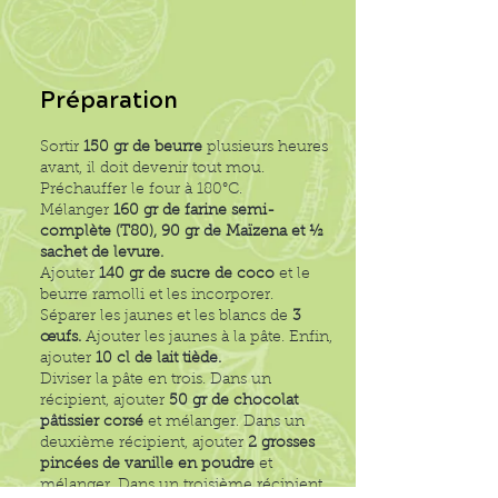
Préparation
Sortir
150 gr de beurre
plusieurs heures
avant, il doit devenir tout mou.
Préchauffer le four à 180°C.
Mélanger
160 gr de farine semi-
complète (T80), 90 gr de Maïzena et ½
sachet de levure.
Ajouter
140 gr de sucre de coco
et le
beurre ramolli et les incorporer.
Séparer les jaunes et les blancs de
3
œufs.
Ajouter les jaunes à la pâte. Enfin,
ajouter
10 cl de lait tiède.
Diviser la pâte en trois. Dans un
récipient, ajouter
50 gr de chocolat
pâtissier corsé
et mélanger. Dans un
deuxième récipient, ajouter
2 grosses
pincées de vanille en poudre
et
mélanger. Dans un troisième récipient,