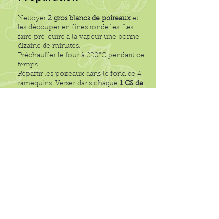
Nettoyer
2 gros blancs de poireaux
et
les découper en fines rondelles. Les
faire pré-cuire à la vapeur une bonne
dizaine de minutes.
Préchauffer le four à 220°C pendant ce
temps.
Répartir les poireaux dans le fond de 4
ramequins. Verser dans chaque
1 CS de
crème liquide entière, 1 oeuf, un peu de
fleur de sel et de poivre, un peu de
ciboulette.
Facultatif : un peu de fromage râpé sur
le dessus.
Enfourner pour 10 mn et déguster avec
un bon pain intégral bio au levain et de
la salade.
RETOUR À LA LISTE DES RECETTES