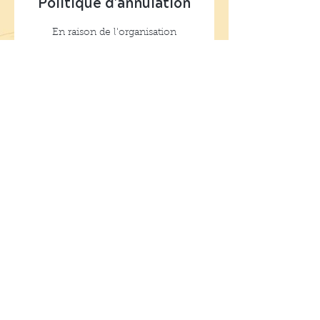
Politique d'annulation
En raison de l'organisation
nécessaire à la tenue des ateliers,
toute réservation non-annulée 48
heures à l'avance est dûe.
Me contacter en cas d'absence.
Coordonnées
Atelier Nutri-Conscience
105 Avenue du Général de Gaulle,
94170 Le Perreux-sur-Marne,
France
06 30 09 52 68
nutriconscience2021@gmail.com
< RETOUR À LA LISTE DES ATELIERS