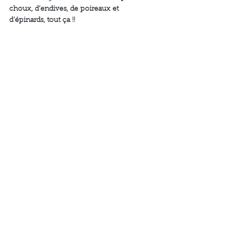
choux, d’endives, de poireaux et 
d’épinards, tout ça !!
Du coup, j’attends de voir au printemps 
les nouveaux changements de carte… 
suspense !
Si vous avez des adresses de restaurants 
où l’on peut manger bon et sain, y 
compris végétarien, que ce soit dans les 
communes avoisinantes du 93 ou celles 
du 94, faites-le moi savoir, je serais ravie 
d’aller y voir !
IDÉES REPAS
Commentaires