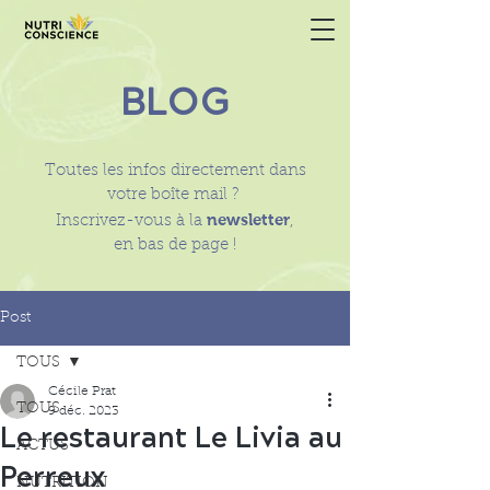
BLOG
Toutes les infos directement dans
votre boîte mail ?
newsletter
Inscrivez-vous à la
,
en bas de page !
Post
TOUS
Cécile Prat
TOUS
9 déc. 2023
Le restaurant Le Livia au
ACTUS
Perreux
NUTRITION