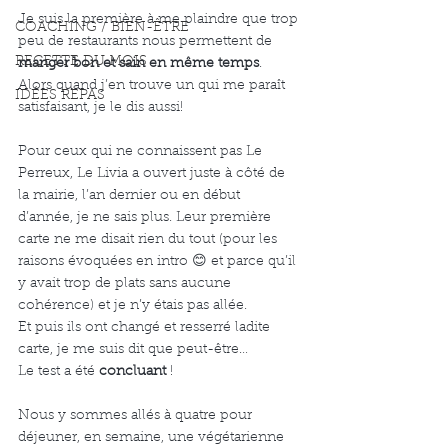
Je suis la première à me plaindre que trop 
COACHING / BIEN-ÊTRE
peu de restaurants nous permettent de 
RECETTE DU MOIS
manger bon et sain en même temps
.
Alors quand j’en trouve un qui me paraît 
IDÉES REPAS
satisfaisant, je le dis aussi!
Pour ceux qui ne connaissent pas Le 
Perreux, Le Livia a ouvert juste à côté de 
la mairie, l’an dernier ou en début 
d’année, je ne sais plus. Leur première 
carte ne me disait rien du tout (pour les 
raisons évoquées en intro 😊 et parce qu’il 
y avait trop de plats sans aucune 
cohérence) et je n’y étais pas allée.
Et puis ils ont changé et resserré ladite 
carte, je me suis dit que peut-être…
Le test a été 
concluant
 !
Nous y sommes allés à quatre pour 
déjeuner, en semaine, une végétarienne 