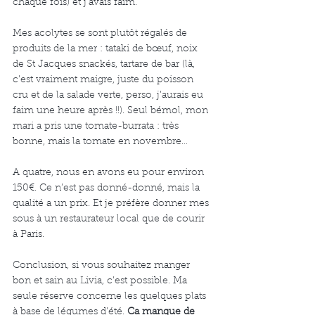
chaque fois) et j’avais faim.
Mes acolytes se sont plutôt régalés de 
produits de la mer : tataki de bœuf, noix 
de St Jacques snackés, tartare de bar (là, 
c’est vraiment maigre, juste du poisson 
cru et de la salade verte, perso, j’aurais eu 
faim une heure après !!). Seul bémol, mon 
mari a pris une tomate-burrata : très 
bonne, mais la tomate en novembre…
A quatre, nous en avons eu pour environ 
150€. Ce n’est pas donné-donné, mais la 
qualité a un prix. Et je préfère donner mes 
sous à un restaurateur local que de courir 
à Paris.
Conclusion, si vous souhaitez manger 
bon et sain au Livia, c’est possible. Ma 
seule réserve concerne les quelques plats 
à base de légumes d’été. 
Ca manque de 