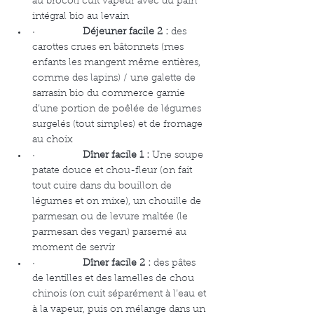
au brocoli cuit vapeur avec du pain 
intégral bio au levain
·                 
Déjeuner facile 2 :
 des 
carottes crues en bâtonnets (mes 
enfants les mangent même entières, 
comme des lapins) / une galette de 
sarrasin bio du commerce garnie 
d’une portion de poêlée de légumes 
surgelés (tout simples) et de fromage 
au choix
·                 
Dîner facile 1 :
 Une soupe 
patate douce et chou-fleur (on fait 
tout cuire dans du bouillon de 
légumes et on mixe), un chouille de 
parmesan ou de levure maltée (le 
parmesan des vegan) parsemé au 
moment de servir
·                 
Dîner facile 2 :
 des pâtes 
de lentilles et des lamelles de chou 
chinois (on cuit séparément à l’eau et 
à la vapeur, puis on mélange dans un 