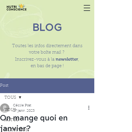
BLOG
Toutes les infos directement dans
votre boîte mail ?
newsletter
Inscrivez-vous à la
,
en bas de page !
Post
TOUS
Cécile Prat
TOUS
27 janv. 2023
On mange quoi en
ACTUS
janvier?
NUTRITION