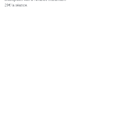
29€ la séance.
Au plaisir de vous accueillir dans ma 
cuisine! 
Cécile
ACTUS
Commentaires
Rédigez un commentaire...
VOIR TOUS LES POSTS