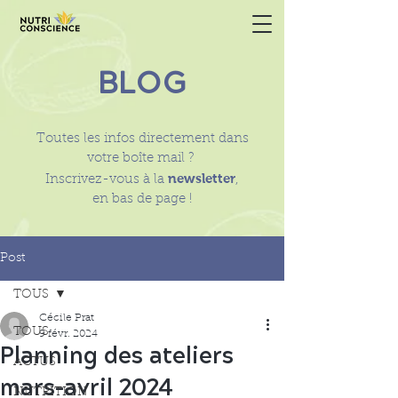
BLOG
Toutes les infos directement dans
votre boîte mail ?
newsletter
Inscrivez-vous à la
,
en bas de page !
Post
TOUS
Cécile Prat
TOUS
9 févr. 2024
Planning des ateliers
ACTUS
mars-avril 2024
NUTRITION